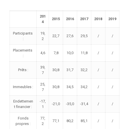
201
2015
2016
2017
2018
2019
4
Participants
19,
22,7
27,6
29,5
/
/
:
2
Placements
4,6
7,8
10,0
11,8
/
/
:
39,
Prêts :
30,8
31,7
32,2
/
/
7
25,
Immeubles :
30,8
34,5
34,2
/
/
7
Endettemen
-17,
-21,0
-35,0
-31,4
/
/
t financier :
1
Fonds
77,
77,1
80,2
85,1
/
/
propres :
2