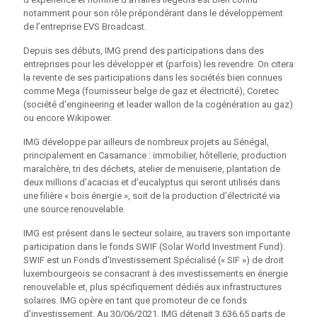
notamment pour son rôle prépondérant dans le développement
de l’entreprise EVS Broadcast.
Depuis ses débuts, IMG prend des participations dans des
entreprises pour les développer et (parfois) les revendre. On citera
la revente de ses participations dans les sociétés bien connues
comme Mega (fournisseur belge de gaz et électricité), Coretec
(société d'engineering et leader wallon de la cogénération au gaz)
ou encore Wikipower.
IMG développe par ailleurs de nombreux projets au Sénégal,
principalement en Casamance : immobilier, hôtellerie, production
maraîchère, tri des déchets, atelier de menuiserie, plantation de
deux millions d’acacias et d’eucalyptus qui seront utilisés dans
une filière « bois énergie », soit de la production d’électricité via
une source renouvelable.
IMG est présent dans le secteur solaire, au travers son importante
participation dans le fonds SWIF (Solar World Investment Fund).
SWIF est un Fonds d’Investissement Spécialisé (« SIF ») de droit
luxembourgeois se consacrant à des investissements en énergie
renouvelable et, plus spécifiquement dédiés aux infrastructures
solaires. IMG opère en tant que promoteur de ce fonds
d’investissement. Au 30/06/2021, IMG détenait 3.636,65 parts de